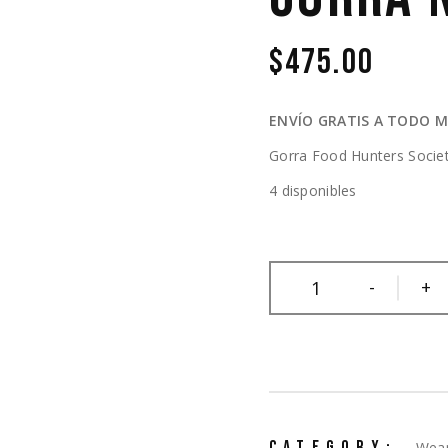
$
475.00
ENVÍO GRATIS A TODO M
Gorra Food Hunters Socie
4 disponibles
Gorra Negra quantity
-
+
CATEGORY:
Wear